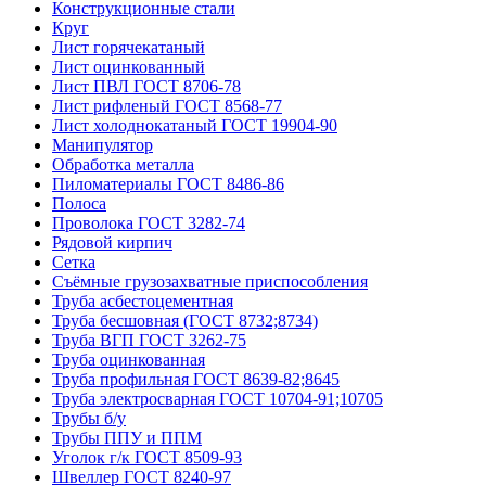
Конструкционные стали
Круг
Лист горячекатаный
Лист оцинкованный
Лист ПВЛ ГОСТ 8706-78
Лист рифленый ГОСТ 8568-77
Лист холоднокатаный ГОСТ 19904-90
Манипулятор
Обработка металла
Пиломатериалы ГОСТ 8486-86
Полоса
Проволока ГОСТ 3282-74
Рядовой кирпич
Сетка
Съёмные грузозахватные приспособления
Труба асбестоцементная
Труба бесшовная (ГОСТ 8732;8734)
Труба ВГП ГОСТ 3262-75
Труба оцинкованная
Труба профильная ГОСТ 8639-82;8645
Труба электросварная ГОСТ 10704-91;10705
Трубы б/у
Трубы ППУ и ППМ
Уголок г/к ГОСТ 8509-93
Швеллер ГОСТ 8240-97