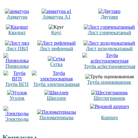
Арматура
Арматура А1
Двутавр
Квадрат
Круг
Лист горячекатаный
Лист ПВЛ
Лист рифленый
Лист холоднокатаный
Сетка
Проволока
Труба асбестоцементная
Труба оцинкованная
Труба ВГП
Труба электросварная
Уголок
Швеллер
Шестигранник
Пиломатериалы
Кирпич
Электроды
Контакты