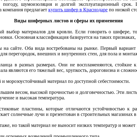
 погоду, шумоизоляция и долгий эксплуатационный срок. Ш
а компания предлагает
купить шифер в Краснодаре
по низкой с
Виды шиферных листов и сферы их применения
й выбор материалов для кровли. Если говорить о шифере, т
овки. Основная классификация базируется на таких признаках, 
 на сайте. Оба вида востребованы на рынке. Первый вариант 
для перегородок, внешних и внутренних стен, для пола и монт
анца в разных размерах. Они не воспламеняются, стойкие к 
ла являются его тяжелый вес, хрупкость, дороговизна и сложно
 и морозоустойчивый материал по доступной себестоимости.
льшим весом, высокой прочностью и долговечностью. Эти листы
лучение и высокая температура.
тиковые пластины, которые отличаются устойчивостью к р
ает солнечные лучи и презентован в строительных магазинах в
аже, но такой материал не выносит низких температур и может 
ши огромных возведений промышленного типа.