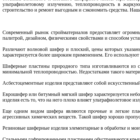
ультрафиолетовому излучению, теплопроводность в жаркую
строительство и ремонт выгодным и сэкономить средства. Наш
Современный рынок стройматериалов предоставляет огромны
палитрой, дизайном, физическими свойствами и способом устан
Различают волновой шифер и плоский, цены которых указаны
характеризуется более широким применением. Его используют 
Шиферные пластины природного типа изготавливаются из сл
минимальной теплопроводностью. Недостатками такого материа
Асбестоцементные изделия представляют собой искусственный
Еврошифер или битумный мягкий шифер характеризуется небо
изделия есть то, что на него плохо влияет ультрафиолетовое из
Еще одним видом шифера являются прочные и легкие плас
агрессивных химических веществ. Такой шифер хорошо пропуск
Резиновые шиферные изделия элементарные в обработке и монт
Стальными гофрированными пластинами обустраиваются кры